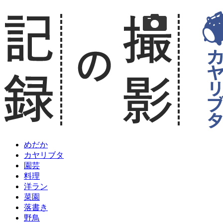
めだか
カヤリブタ
園芸
料理
洋ラン
菜園
落書き
野鳥