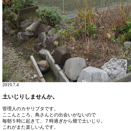
2019.7.4
土いじりしませんか。
管理人のカヤリブタです。
ここんところ、鳥さんとの出会いがないので
毎朝５時に起きて、７時過ぎから畑で土いじり。
これがまた楽しいんです。