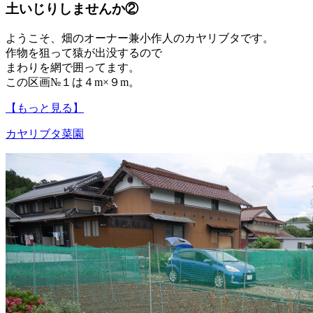
土いじりしませんか②
ようこそ、畑のオーナー兼小作人のカヤリブタです。
作物を狙って猿が出没するので
まわりを網で囲ってます。
この区画№１は４m×９m。
【もっと見る】
カヤリブタ
菜園