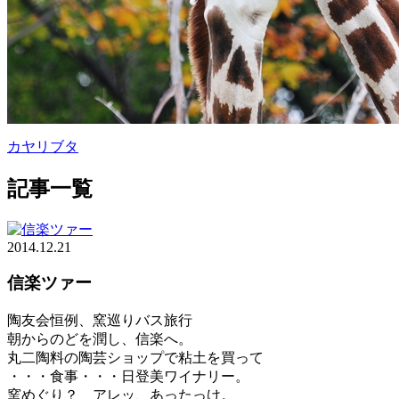
カヤリブタ
記事一覧
2014.12.21
信楽ツァー
陶友会恒例、窯巡りバス旅行
朝からのどを潤し、信楽へ。
丸二陶料の陶芸ショップで粘土を買って
・・・食事・・・日登美ワイナリー。
窯めぐり？ アレッ、あったっけ。