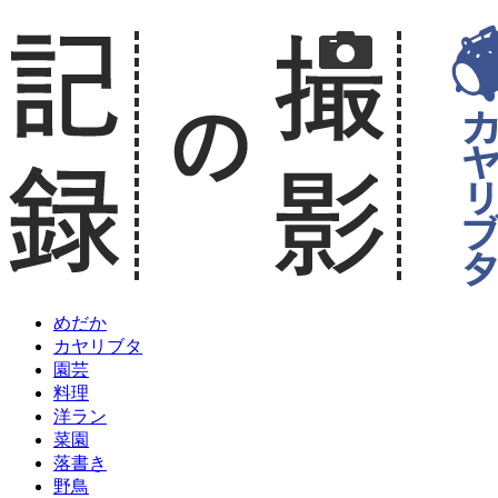
めだか
カヤリブタ
園芸
料理
洋ラン
菜園
落書き
野鳥