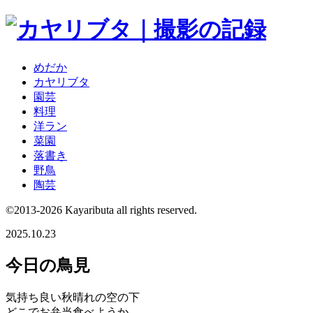
めだか
カヤリブタ
園芸
料理
洋ラン
菜園
落書き
野鳥
陶芸
©2013-2026 Kayaributa all rights reserved.
2025.10.23
今日の鳥見
気持ち良い秋晴れの空の下
どこでお弁当食べようか。