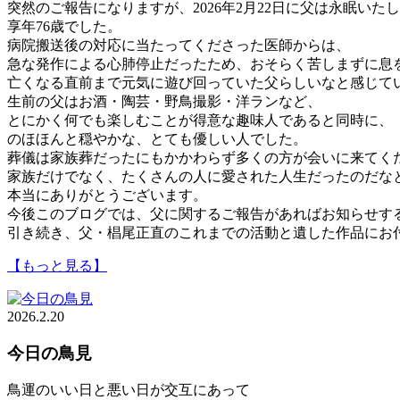
突然のご報告になりますが、2026年2月22日に父は永眠いた
享年76歳でした。
病院搬送後の対応に当たってくださった医師からは、
急な発作による心肺停止だったため、おそらく苦しまずに息
亡くなる直前まで元気に遊び回っていた父らしいなと感じて
生前の父はお酒・陶芸・野鳥撮影・洋ランなど、
とにかく何でも楽しむことが得意な趣味人であると同時に、
のほほんと穏やかな、とても優しい人でした。
葬儀は家族葬だったにもかかわらず多くの方が会いに来てく
家族だけでなく、たくさんの人に愛された人生だったのだな
本当にありがとうございます。
今後このブログでは、父に関するご報告があればお知らせす
引き続き、父・椙尾正直のこれまでの活動と遺した作品にお
【もっと見る】
2026.2.20
今日の鳥見
鳥運のいい日と悪い日が交互にあって