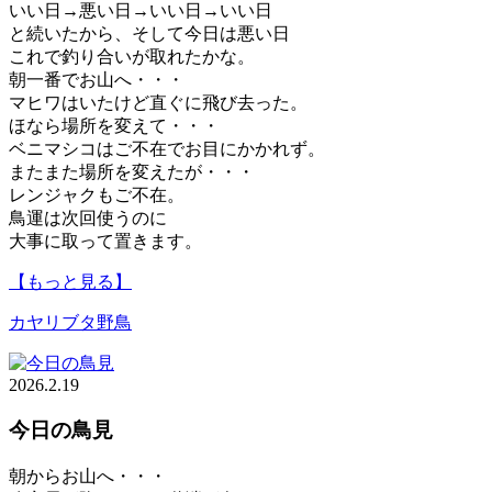
いい日→悪い日→いい日→いい日
と続いたから、そして今日は悪い日
これで釣り合いが取れたかな。
朝一番でお山へ・・・
マヒワはいたけど直ぐに飛び去った。
ほなら場所を変えて・・・
ベニマシコはご不在でお目にかかれず。
またまた場所を変えたが・・・
レンジャクもご不在。
鳥運は次回使うのに
大事に取って置きます。
【もっと見る】
カヤリブタ
野鳥
2026.2.19
今日の鳥見
朝からお山へ・・・